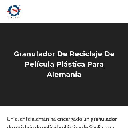
Saltar
al
contenido
Granulador De Reciclaje De
Película Plástica Para
Alemania
Un cliente alemán ha encargado un
granulador
de reciclaje de película plástica
de Shuliy para