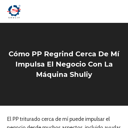
Saltar
al
contenido
Cómo PP Regrind Cerca De Mí
Impulsa El Negocio Con La
Máquina Shuliy
El PP triturado cerca de mí puede impulsar el
negocio desde muchos aspectos, incluido ayudar