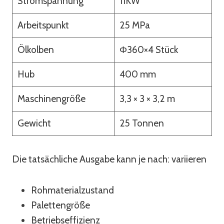
Stromspannung
11KW
Arbeitspunkt
25 MPa
Ölkolben
Φ360×4 Stück
Hub
400 mm
Maschinengröße
3,3 × 3 × 3,2 m
Gewicht
25 Tonnen
Die tatsächliche Ausgabe kann je nach: variieren
Rohmaterialzustand
Palettengröße
Betriebseffizienz