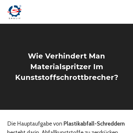
Zum
Inhalt
springen
Wie Verhindert Man
Materialspritzer Im
Kunststoffschrottbrecher?
Die Hauptaufgabe von
Plastikabfall-Schreddern
besteht darin, Abfallkunststoffe zu zerdrücken,