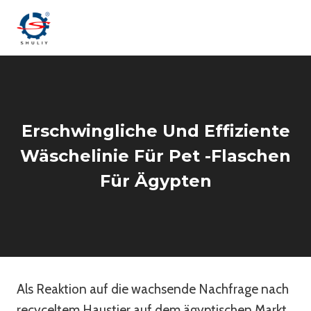
Zum
Inhalt
springen
Erschwingliche Und Effiziente
Wäschelinie Für Pet -Flaschen
Für Ägypten
Als Reaktion auf die wachsende Nachfrage nach
recyceltem Haustier auf dem ägyptischen Markt