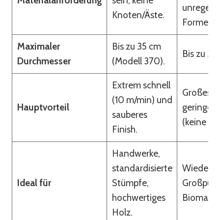
Materialanforderung
sein, keine
unregelm
Knoten/Äste.
Formen.
Maximaler
Bis zu 35 cm
Bis zu 30
Durchmesser
(Modell 370).
Extrem schnell
Großes V
(10 m/min) und
Hauptvorteil
geringe 
sauberes
(keine Kli
Finish.
Handwerke,
standardisierte
Wiederve
Ideal für
Stümpfe,
Großpul
hochwertiges
Biomasse
Holz.