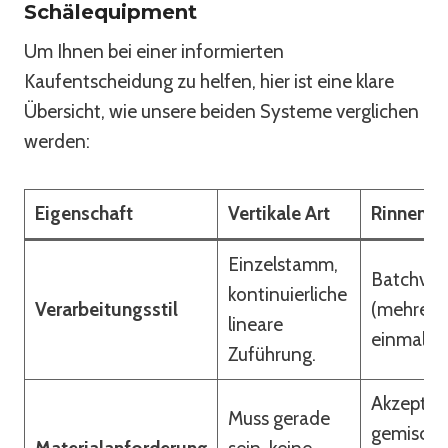
Schälequipment
Um Ihnen bei einer informierten
Kaufentscheidung zu helfen, hier ist eine klare
Übersicht, wie unsere beiden Systeme verglichen
werden:
Eigenschaft
Vertikale Art
Rinnenar
Einzelstamm,
Batchver
kontinuierliche
Verarbeitungsstil
(mehrere
lineare
einmal).
Zuführung.
Akzeptier
Muss gerade
gemischt