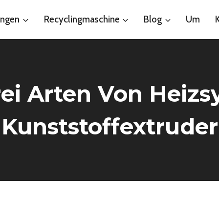
ungen
Recyclingmaschine
Blog
Um
rei Arten Von Heiz
Kunststoffextruder