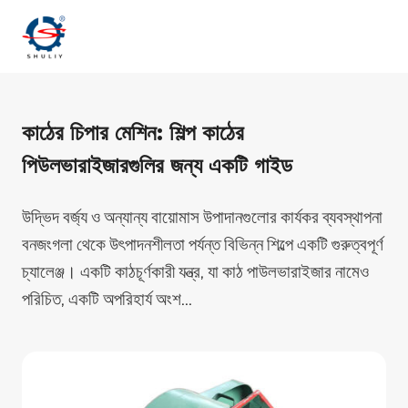
Skip
to
content
কাঠের চিপার মেশিন: শিল্প কাঠের
পিউলভারাইজারগুলির জন্য একটি গাইড
উদ্ভিদ বর্জ্য ও অন্যান্য বায়োমাস উপাদানগুলোর কার্যকর ব্যবস্থাপনা
বনজংগলা থেকে উৎপাদনশীলতা পর্যন্ত বিভিন্ন শিল্পে একটি গুরুত্বপূর্ণ
চ্যালেঞ্জ। একটি কাঠচূর্ণকারী যন্ত্র, যা কাঠ পাউলভারাইজার নামেও
পরিচিত, একটি অপরিহার্য অংশ…