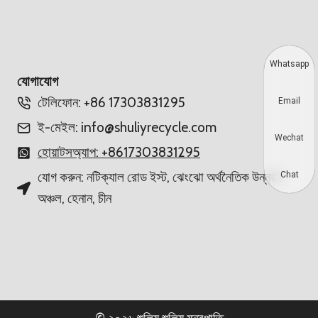
Whatsapp
যোগাযোগ
টেলিফোন: +86 17303831295
Email
ই-মেইল: info@shuliyrecycle.com
Wechat
হোয়াটসঅ্যাপ: +8617303831295
যোগ করুন: নটিক্যাল রোড ইস্ট, ঝেংঝো অর্থনৈতিক উন্নয়ন
Chat
অঞ্চল, হেনান, চীন