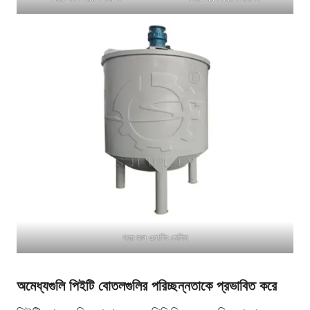
গরম জল ওয়াশিং মেশিন
অমেধ্যগুলি পিইটি বোতলগুলির পরিচ্ছন্নতাকে প্রভাবিত করে