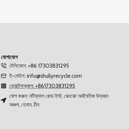
যোগাযোগ
টেলিফোন: +86 17303831295
ই-মেইল: info@shuliyrecycle.com
হোয়াটসঅ্যাপ: +8617303831295
যোগ করুন: নটিক্যাল রোড ইস্ট, ঝেংঝো অর্থনৈতিক উন্নয়ন
অঞ্চল, হেনান, চীন