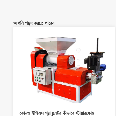
আপনি পছন্দ করতে পারেন
কোনও ইপিএস গ্রানুলেটর কীভাবে স্টায়ারফোম