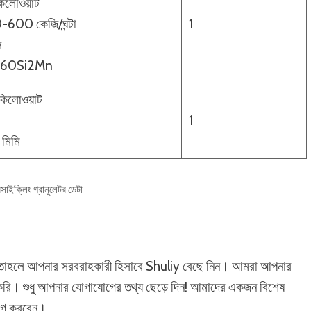
কিলোওয়াট
0-600 কেজি/ঘন্টা
1
ি
ন: 60Si2Mn
কিলোওয়াট
1
 মিমি
রিসাইক্লিং গ্রানুলেটর ডেটা
ান, তাহলে আপনার সরবরাহকারী হিসাবে Shuliy বেছে নিন। আমরা আপনার
ফার করি। শুধু আপনার যোগাযোগের তথ্য ছেড়ে দিন! আমাদের একজন বিশেষ
যোগ করবেন।