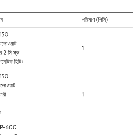
শন
পরিমাণ (পিসি)
 150
িলোওয়াট
1
2 মি স্ক্রু
াগনেটিক হিটিং
 150
িলোওয়াট
ারী
1
ং
SP-600