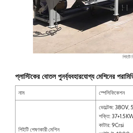
পিইটি 
প্লাস্টিকের বোতল পুনর্ব্যবহারযোগ্য মেশিনের পরামিত
নাম
স্পেসিফিকেশন
ভোল্টেজ: 380V,
শক্তি: 37+1.5K
কাটার: 9Crsi
পিইটি পেষণকারী মেশিন