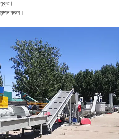
পযুক্ত।
প্রদান করুন।