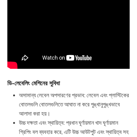
ডি-লেবেলিং মেশিনের সুবিধা
অসামান্য লেবেল অপসারণের প্রভাব: লেবেল এবং প্লাস্টিকের
বোতলগুলি বোতলগুলিতে আঘাত না করে পুঙ্খানুপুঙ্খভাবে
আলাদা করা হয়।
উচ্চ দক্ষতা এবং স্থায়িত্ব: প্রধান ঘূর্ণায়মান খাদ ঘূর্ণায়মান
গ্রিপিং বল ব্যবহার করে, এটি উচ্চ আউটপুট এবং স্থায়িত্ব সহ