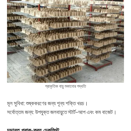
প্রাকৃতিক বায়ু শুকানোর পদ্ধতি
মূল সুবিধা: শুষ্ককরণের জন্য শূন্য শক্তি খরচ।
সর্বোত্তম জন্য: উপযুক্ত জলবায়ুতে স্টার্ট-আপ এবং কম বাজেট।
চূড়ান্ত প্রাক-ক্রয় চেকলিস্ট