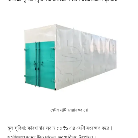
মেটাল মাল্টি-লেয়ার শুকানো
মূল সুবিধা: কারখানার স্থান ৫০% এর বেশি সংরক্ষণ করে।
সর্বোত্তম জন্য: উচ্চ মানের, স্বয়ংক্রিয় উৎপাদন।