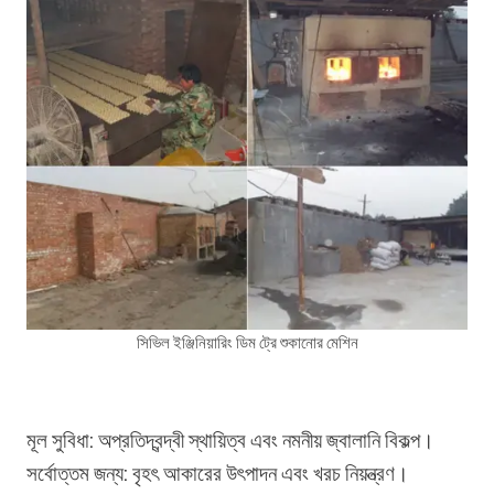
সিভিল ইঞ্জিনিয়ারিং ডিম ট্রে শুকানোর মেশিন
মূল সুবিধা: অপ্রতিদ্বন্দ্বী স্থায়িত্ব এবং নমনীয় জ্বালানি বিকল্প।
সর্বোত্তম জন্য: বৃহৎ আকারের উৎপাদন এবং খরচ নিয়ন্ত্রণ।