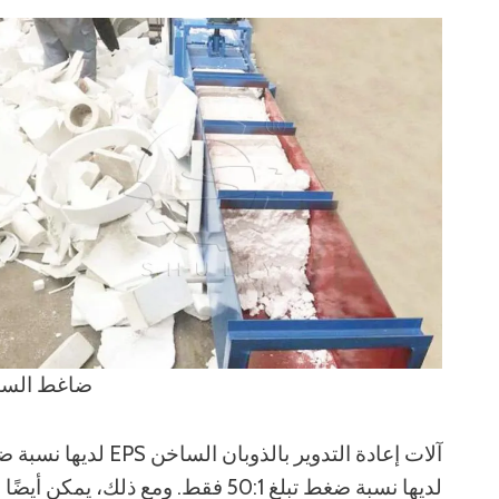
ضاغط الستا
لديها نسبة ضغط تبلغ 50:1 فقط. وم