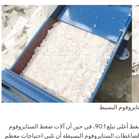
يروفوم البسيط
آلات إعادة التدوير بالذوبان الساخن EPS لديها نسبة ضغط أعلى تبلغ 90:1، في حين أن آلات ضغط الستايروفوم
ع ذلك، يمكن أيضًا لضاغطات الستايروفوم البسيطة أن تلبي احتياجات معظم