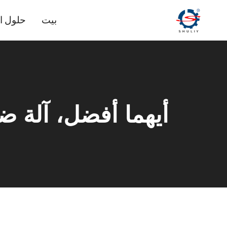
لتجاوز
بيت
حلول ا
لى
لمحتوى
أيهما أفضل، آلة ض