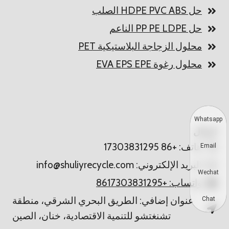
حل HDPE PVC ABS الصلب
حل PP PE LDPE الناعم
محلول الزجاجة البلاستيكية PET
محلول رغوة EVA EPS EPE
Whatsapp
اتصال
هاتف: +86 17303831295
Email
البريد الإلكتروني: info@shuliyrecycle.com
Wechat
واتساب: +8617303831295
عنوان إضافي: الطريق البحري الشرقي، منطقة
Chat
تشنغتشو للتنمية الاقتصادية، خنان، الصين