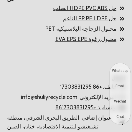
حل HDPE PVC ABS الصلب
حل PP PE LDPE الناعم
محلول الزجاجة البلاستيكية PET
محلول رغوة EVA EPS EPE
Whatsapp
اتصال
هاتف: +86 17303831295
Email
البريد الإلكتروني: info@shuliyrecycle.com
Wechat
واتساب: +8617303831295
عنوان إضافي: الطريق البحري الشرقي، منطقة
Chat
تشنغتشو للتنمية الاقتصادية، خنان، الصين