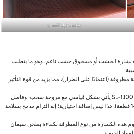
تفاصيل حول الكسارة
ء نشارة الخشب أو مسحوق خشب ناعم، وهو ما يتطلب
ية.
 مطارق فولاذية مطروقة (اعتمادًا على الطراز)، مما يزيد من قوة التأثير
كل نموذج من SL-60 إلى SL-1300 يأتي بشكل قياسي مع مروحة سحب، وفاصل
دوامة، والعديد من أكياس جمع الغبار (من 5 إلى 14 قطعة). هذا ليس إضافة اختيارية؛ إنه التزام مدمج بسلامة
م هذه الكسارة من نوع المطرقة بكفاءة بطحن سيقان
واد الحيوية.