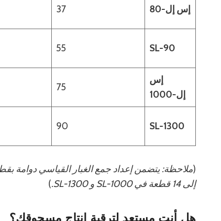
إس إل-80
37
55
SL-90
إس
75
إل-1000
90
SL-1300
(
إلى 14 قطعة في SL-1000 و SL-1300.
)
هل أنت مستعد لترقية إنتاج مسحوقك؟