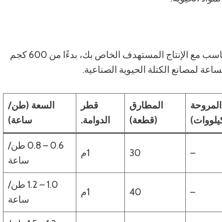
نقدم سلسلة كاملة من كسارات مسحوق الخشب لتتناسب مع الإنتاج المستهدف الخاص بك، بدءًا من 600 كجم
لمروحة
المطارق
قطر
السعة (طن/
يلووات)
(قطعة)
الدوامة.
ساعة)
0.6 – 0.8 طن/
–
30
1م
ساعة
1.0 – 1.2 طن/
–
40
1م
ساعة