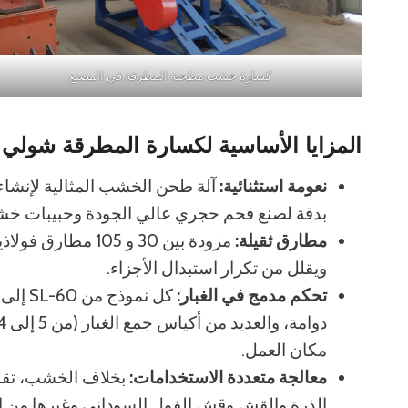
كسارة خشب مطحنة المطرقة في المصنع
المزايا الأساسية لكسارة المطرقة شولي
نعومة استثنائية:
آلة طحن الخشب المثالية لإنشا
بدقة لصنع فحم حجري عالي الجودة وحبيبات خشب
مطارق ثقيلة:
مزودة بين 30 و 105
ويقلل من تكرار استبدال الأجزاء.
تحكم مدمج في الغبار:
مكان العمل.
معالجة متعددة الاستخدامات:
بخلاف الخشب، تقو
الذرة والقش وقش الفول السوداني وغيرها من الم